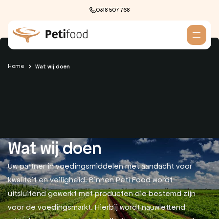
0318 507 768
Skip to content
Home
Wat wij doen
Wat wij doen
Uw partner in voedingsmiddelen met aandacht voor
kwaliteit en veiligheid. Binnen Peti Food wordt
uitsluitend gewerkt met producten die bestemd zijn
voor de voedingsmarkt. Hierbij wordt nauwlettend