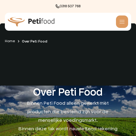
0318 507 768
Skip to content
Home
Over Peti Food
Over Peti Food
Binnen Peti Food alleen gewerkt met
producten die bestemd zijn voor de
menselijke voedingsmarkt.
Binnen deze tak wordt nauwlettend rekening